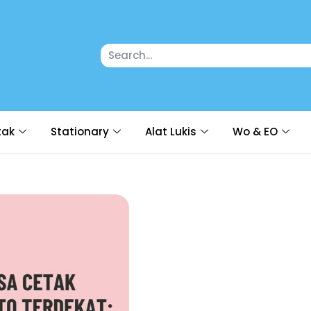
tak
Stationary
Alat Lukis
Wo & EO