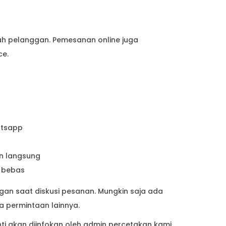
ah pelanggan. Pemesanan online juga
ce.
atsapp
on langsung
 bebas
n saat diskusi pesanan. Mungkin saja ada
da permintaan lainnya.
nti akan diinfokan oleh admin percetakan kami