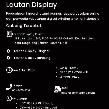
Lautan Display
Perusahaan importir stand banner, jasa percetakan online
dan penyedia kebutuhan digital printing #no 1 di Indonesia
Cabang Terdekat:
Lautan Display Pusat
Jl. Bayam 2 No. 2-3, Rt.03/Rw.03 Pd. Cabe Ilir Kec. Pamulang,
Kota Tangerang Selatan, Banten 15418
Lautan Display Tangsel
Lautan Display Bandung
Senin – Sabtu
Hari & Jam Kerja
08.00 WIB -17.00 WIB
Minggu : Tutup
Telepon
Email
021-7477-6316
lautandisplay@gmail.com
Whatsapp
0812-8904-2433 (Pusat)
0819-9593-9820 (Tangsel)