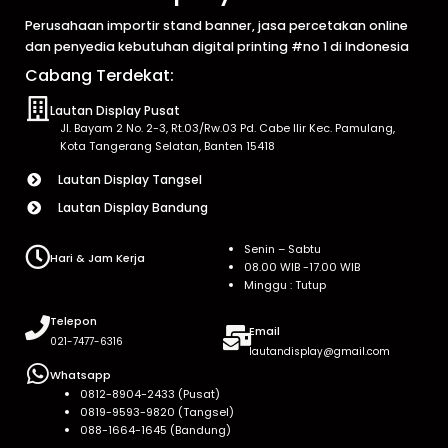
Perusahaan importir stand banner, jasa percetakan online
dan penyedia kebutuhan digital printing #no 1 di Indonesia
Cabang Terdekat:
Lautan Display Pusat
Jl. Bayam 2 No. 2-3, Rt.03/Rw.03 Pd. Cabe Ilir Kec. Pamulang,
Kota Tangerang Selatan, Banten 15418
Lautan Display Tangsel
Lautan Display Bandung
Senin – Sabtu
Hari & Jam Kerja
08.00 WIB -17.00 WIB
Minggu : Tutup
Telepon
Email
021-7477-6316
lautandisplay@gmail.com
Whatsapp
0812-8904-2433 (Pusat)
0819-9593-9820 (Tangsel)
088-1664-1645 (Bandung)