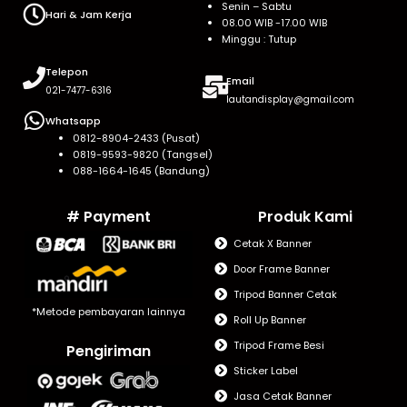
Senin – Sabtu
Hari & Jam Kerja
08.00 WIB -17.00 WIB
Minggu : Tutup
Telepon
Email
021-7477-6316
lautandisplay@gmail.com
Whatsapp
0812-8904-2433 (Pusat)
0819-9593-9820 (Tangsel)
088-1664-1645 (Bandung)
# Payment
Produk Kami
Cetak X Banner
Door Frame Banner
Tripod Banner Cetak
*Metode pembayaran lainnya
Roll Up Banner
Tripod Frame Besi
Pengiriman
Sticker Label
Jasa Cetak Banner