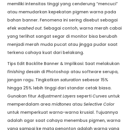
memiliki intensitas tinggi yang cenderung “mencuci”
atau memudarkan kepekatan pigmen warna pada
bahan banner. Fenomena ini sering disebut sebagai
efek
washed out
. Sebagai contoh, warna merah cabai
yang terlihat sangat segar di monitor bisa berubah
menjadi merah muda pucat atau jingga pudar saat
terkena cahaya kuat dari belakang.
Tips Edit Backlite Banner & Implikasi: Saat melakukan
finishing
desain di Photoshop atau software serupa,
jangan ragu. Tingkatkan
saturation
sebesar 15%
hingga 25% lebih tinggi dari standar cetak biasa.
Gunakan fitur
Adjustment Layers
seperti
Curves
untuk
memperdalam area
midtones
atau
Selective Color
untuk memperkuat warna-warna krusial. Tujuannya
adalah agar saat cahaya menembus pigmen, warna
yang sampai ke mata penonton adalah warna yang