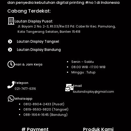
dan penyedia kebutuhan digital printing #no 1 di Indonesia
Cabang Terdekat:
Lautan Display Pusat
Jl. Bayam 2 No. 2-3, Rt.03/Rw.03 Pd. Cabe Ilir Kec. Pamulang,
Kota Tangerang Selatan, Banten 15418
Lautan Display Tangsel
Lautan Display Bandung
Senin – Sabtu
Hari & Jam Kerja
08.00 WIB -17.00 WIB
Minggu : Tutup
Telepon
Email
021-7477-6316
lautandisplay@gmail.com
Whatsapp
0812-8904-2433 (Pusat)
0819-9593-9820 (Tangsel)
088-1664-1645 (Bandung)
# Payment
Produk Kami