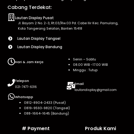
Cabang Terdekat:
Lautan Display Pusat
Jl. Bayam 2 No. 2-3, Rt.03/Rw.03 Pd. Cabe Ilir Kec. Pamulang,
Kota Tangerang Selatan, Banten 15418
Lautan Display Tangsel
Lautan Display Bandung
Senin – Sabtu
Hari & Jam Kerja
08.00 WIB -17.00 WIB
Minggu : Tutup
Telepon
Email
021-7477-6316
lautandisplay@gmail.com
Whatsapp
0812-8904-2433 (Pusat)
0819-9593-9820 (Tangsel)
088-1664-1645 (Bandung)
# Payment
Produk Kami