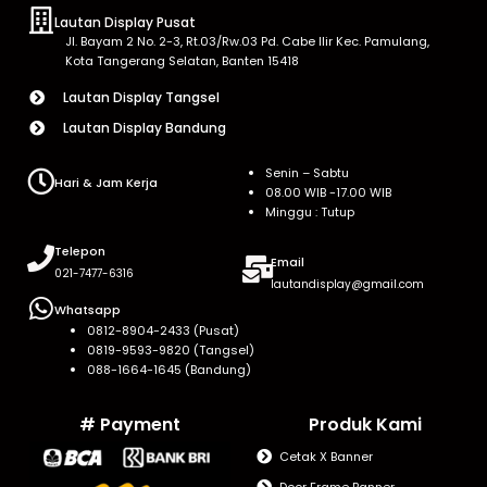
Lautan Display Pusat
Jl. Bayam 2 No. 2-3, Rt.03/Rw.03 Pd. Cabe Ilir Kec. Pamulang,
Kota Tangerang Selatan, Banten 15418
Lautan Display Tangsel
Lautan Display Bandung
Senin – Sabtu
Hari & Jam Kerja
08.00 WIB -17.00 WIB
Minggu : Tutup
Telepon
Email
021-7477-6316
lautandisplay@gmail.com
Whatsapp
0812-8904-2433 (Pusat)
0819-9593-9820 (Tangsel)
088-1664-1645 (Bandung)
# Payment
Produk Kami
Cetak X Banner
Door Frame Banner