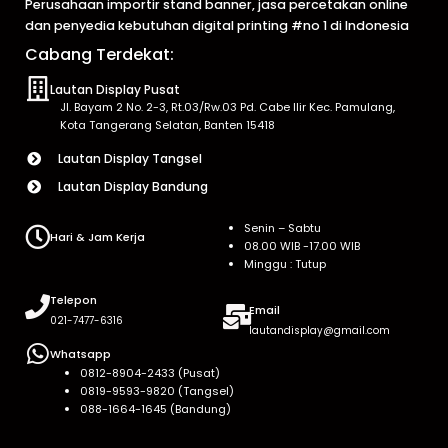
Perusahaan importir stand banner, jasa percetakan online
dan penyedia kebutuhan digital printing #no 1 di Indonesia
Cabang Terdekat:
Lautan Display Pusat
Jl. Bayam 2 No. 2-3, Rt.03/Rw.03 Pd. Cabe Ilir Kec. Pamulang,
Kota Tangerang Selatan, Banten 15418
Lautan Display Tangsel
Lautan Display Bandung
Senin – Sabtu
Hari & Jam Kerja
08.00 WIB -17.00 WIB
Minggu : Tutup
Telepon
Email
021-7477-6316
lautandisplay@gmail.com
Whatsapp
0812-8904-2433 (Pusat)
0819-9593-9820 (Tangsel)
088-1664-1645 (Bandung)