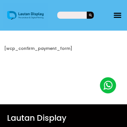
[wcp_confirm_payment_form]
Lautan Display