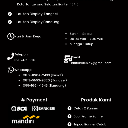
Kota Tangerang Selatan, Banten 15418
Lautan Display Tangsel
Lautan Display Bandung
Senin – Sabtu
Hari & Jam Kerja
08.00 WIB -17.00 WIB
Minggu : Tutup
Telepon
Email
021-7477-6316
lautandisplay@gmail.com
Whatsapp
0812-8904-2433 (Pusat)
0819-9593-9820 (Tangsel)
088-1664-1645 (Bandung)
# Payment
Produk Kami
Cetak X Banner
Door Frame Banner
Tripod Banner Cetak