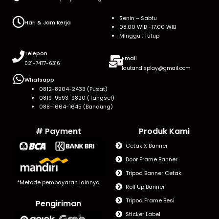
Senin – Sabtu
Hari & Jam Kerja
08.00 WIB -17.00 WIB
Minggu : Tutup
Telepon
Email
021-7477-6316
lautandisplay@gmail.com
Whatsapp
0812-8904-2433 (Pusat)
0819-9593-9820 (Tangsel)
088-1664-1645 (Bandung)
# Payment
Produk Kami
Cetak X Banner
Door Frame Banner
Tripod Banner Cetak
*Metode pembayaran lainnya
Roll Up Banner
Tripod Frame Besi
Pengiriman
Sticker Label