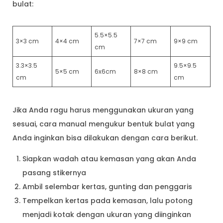
bulat:
5.5×5.5
3×3 cm
4×4 cm
7×7 cm
9×9 cm
cm
3.3×3.5
9.5×9.5
5×5 cm
6x6cm
8×8 cm
cm
cm
Jika Anda ragu harus menggunakan ukuran yang
sesuai, cara manual mengukur bentuk bulat yang
Anda inginkan bisa dilakukan dengan cara berikut.
Siapkan wadah atau kemasan yang akan Anda
pasang stikernya
Ambil selembar kertas, gunting dan penggaris
Tempelkan kertas pada kemasan, lalu potong
menjadi kotak dengan ukuran yang diinginkan