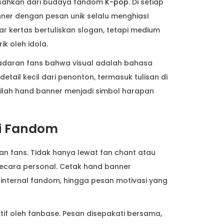
pisahkan dari budaya fandom
K-pop
. Di setiap
nner dengan pesan unik selalu menghiasi
r kertas bertuliskan slogan, tetapi medium
k oleh idola.
adaran fans bahwa visual adalah bahasa
detail kecil dari penonton, termasuk tulisan di
inilah hand banner menjadi simbol harapan
i Fandom
n fans. Tidak hanya lewat fan chant atau
g secara personal. Cetak hand banner
nternal fandom, hingga pesan motivasi yang
if oleh fanbase. Pesan disepakati bersama,