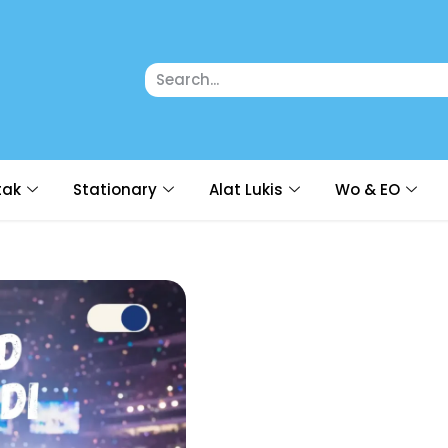
tak
Stationary
Alat Lukis
Wo & EO