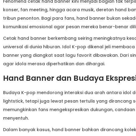
Fenomena cetak hand banner kini menjadi bagian tak ter
konser, fan meeting, hingga acara musik, deretan hand ba
tribun penonton. Bagi para fans, hand banner bukan sekada
komunikasi emosional agar pesan mereka benar-benar diliri
Cetak hand banner berkembang seiring meningkatnya kes
universal di dunia hiburan. Idol K-pop dikenal jeli membaca 
banner yang diangkat saat lagu favorit dibawakan. Dari s
agar idola merasa diperhatikan dan dihargai.
Hand Banner dan Budaya Ekspres
Budaya K-pop mendorong interaksi dua arah antara idol da
lightstick, tetapi juga lewat pesan tertulis yang dirancan
memungkinkan fans mengekspresikan dukungan, candaan i
menyentuh.
Dalam banyak kasus, hand banner bahkan dirancang kolekt