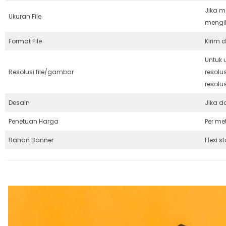
Jika m
Ukuran File
mengik
Format File
Kirim 
Untuk 
Resolusi file/gambar
resolu
resolu
Desain
Jika d
Penetuan Harga
Per me
Bahan Banner
Flexi s