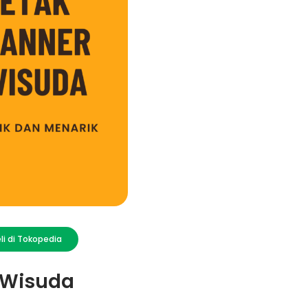
li di Tokopedia
 Wisuda