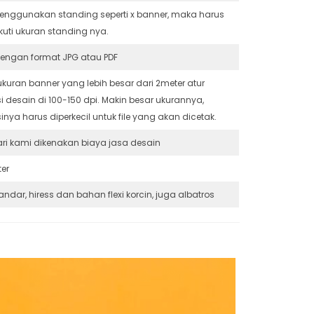
enggunakan standing seperti x banner, maka harus
uti ukuran standing nya.
dengan format JPG atau PDF
ukuran banner yang lebih besar dari 2meter atur
si desain di 100-150 dpi. Makin besar ukurannya,
sinya harus diperkecil untuk file yang akan dicetak.
ari kami dikenakan biaya jasa desain
ter
tandar, hiress dan bahan flexi korcin, juga albatros