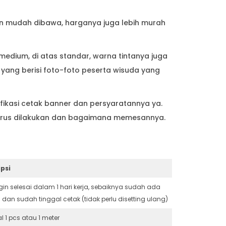
an mudah dibawa, harganya juga lebih murah
medium, di atas standar, warna tintanya juga
yang berisi foto-foto peserta wisuda yang
ifikasi cetak banner dan persyaratannya ya.
 harus dilakukan dan bagaimana memesannya.
psi
ngin selesai dalam 1 hari kerja, sebaiknya sudah ada
 dan sudah tinggal cetak (tidak perlu disetting ulang)
l 1 pcs atau 1 meter