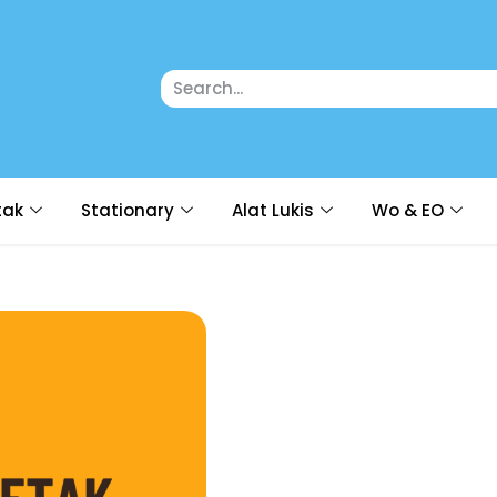
tak
Stationary
Alat Lukis
Wo & EO