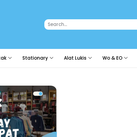
tak
Stationary
Alat Lukis
Wo & EO