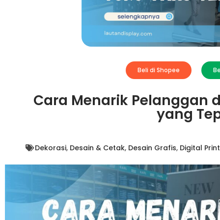
Beli di Shopee
Be
Cara Menarik Pelanggan d
yang Te
Dekorasi
,
Desain & Cetak
,
Desain Grafis
,
Digital Prin