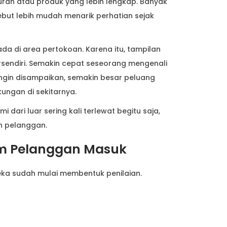
urah atau produk yang lebih lengkap. Banyak
ut lebih mudah menarik perhatian sejak
da di area pertokoan. Karena itu, tampilan
rsendiri. Semakin cepat seseorang mengenali
ingin disampaikan, semakin besar peluang
kungan di sekitarnya.
i dari luar sering kali terlewat begitu saja,
n pelanggan.
um Pelanggan Masuk
ka sudah mulai membentuk penilaian.