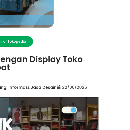
li di Tokopedia
engan Display Toko
pat
ting
,
Informasi
,
Jasa Desain
22/06/2026