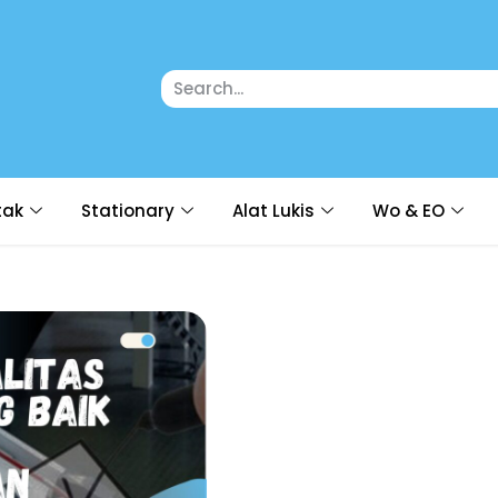
tak
Stationary
Alat Lukis
Wo & EO