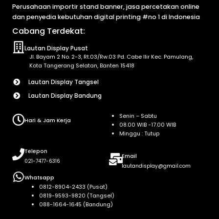
Perusahaan importir stand banner, jasa percetakan online
dan penyedia kebutuhan digital printing #no 1 di Indonesia
Cabang Terdekat:
Lautan Display Pusat
Jl. Bayam 2 No. 2-3, Rt.03/Rw.03 Pd. Cabe Ilir Kec. Pamulang,
Kota Tangerang Selatan, Banten 15418
Lautan Display Tangsel
Lautan Display Bandung
Senin – Sabtu
Hari & Jam Kerja
08.00 WIB -17.00 WIB
Minggu : Tutup
Telepon
Email
021-7477-6316
lautandisplay@gmail.com
Whatsapp
0812-8904-2433 (Pusat)
0819-9593-9820 (Tangsel)
088-1664-1645 (Bandung)