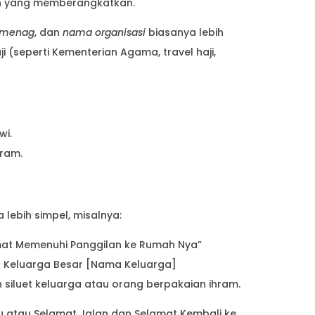
ah yang memberangkatkan.
emenag
, dan
nama organisasi
biasanya lebih
i (seperti Kementerian Agama, travel haji,
wi.
hram.
 lebih simpel, misalnya:
amat Memenuhi Panggilan ke Rumah Nya”
 Keluarga Besar [Nama Keluarga]
 siluet keluarga atau orang berpakaian ihram.
u atau Selamat Jalan dan Selamat Kembali ke