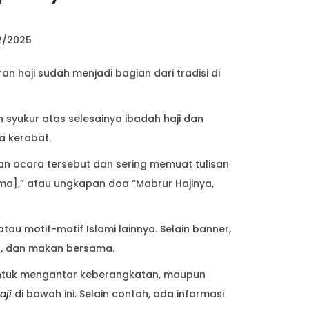
2/2025
 haji sudah menjadi bagian dari tradisi di
 syukur atas selesainya ibadah haji dan
a kerabat.
an acara tersebut dan sering memuat tulisan
Nama],” atau ungkapan doa “Mabrur Hajinya,
u motif-motif Islami lainnya. Selain banner,
ah, dan makan bersama.
untuk mengantar keberangkatan, maupun
aji
di bawah ini. Selain contoh, ada informasi