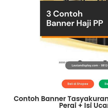
Beli di Shopee
Be
Contoh Banner Tasyakuran 
Pergi + Isi U