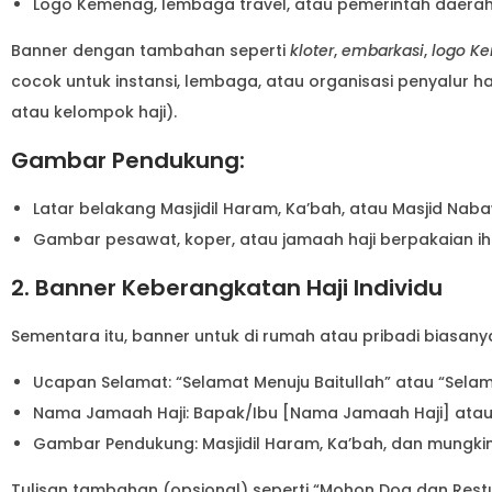
Logo Kemenag, lembaga travel, atau pemerintah daer
Banner dengan tambahan seperti
kloter
,
embarkasi
,
logo K
cocok untuk instansi, lembaga, atau organisasi penyalur haj
atau kelompok haji).
Gambar Pendukung:
Latar belakang Masjidil Haram, Ka’bah, atau Masjid Naba
Gambar pesawat, koper, atau jamaah haji berpakaian i
2. Banner Keberangkatan Haji Individu
Sementara itu, banner untuk di rumah atau pribadi biasanya
Ucapan Selamat: “Selamat Menuju Baitullah” atau “Sel
Nama Jamaah Haji: Bapak/Ibu [Nama Jamaah Haji] atau
Gambar Pendukung: Masjidil Haram, Ka’bah, dan mungkin
Tulisan tambahan (opsional) seperti “Mohon Doa dan Rest