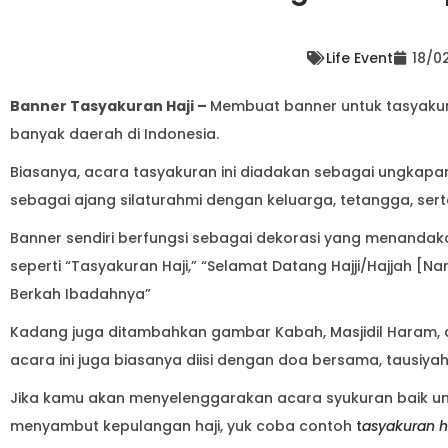
Life Event
18/0
Banner Tasyakuran Haji –
Membuat banner untuk tasyakuran
banyak daerah di Indonesia.
Biasanya, acara tasyakuran ini diadakan sebagai ungkapan
sebagai ajang silaturahmi dengan keluarga, tetangga, sert
Banner sendiri berfungsi sebagai dekorasi yang menandak
seperti “Tasyakuran Haji,” “Selamat Datang Hajji/Hajjah [
Berkah Ibadahnya”
Kadang juga ditambahkan gambar Kabah, Masjidil Haram, ata
acara ini juga biasanya diisi dengan doa bersama, tausiy
Jika kamu akan menyelenggarakan acara syukuran baik 
menyambut kepulangan haji, yuk coba contoh
t
asyakuran h