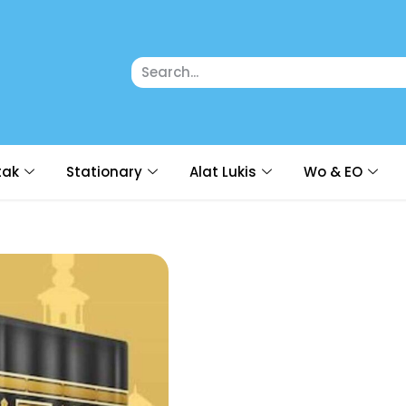
tak
Stationary
Alat Lukis
Wo & EO