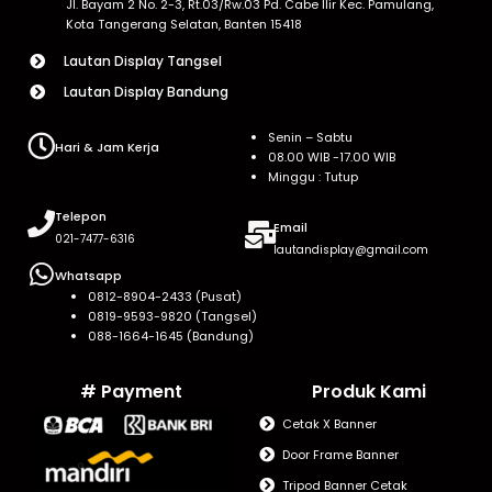
Jl. Bayam 2 No. 2-3, Rt.03/Rw.03 Pd. Cabe Ilir Kec. Pamulang,
Kota Tangerang Selatan, Banten 15418
Lautan Display Tangsel
Lautan Display Bandung
Senin – Sabtu
Hari & Jam Kerja
08.00 WIB -17.00 WIB
Minggu : Tutup
Telepon
Email
021-7477-6316
lautandisplay@gmail.com
Whatsapp
0812-8904-2433 (Pusat)
0819-9593-9820 (Tangsel)
088-1664-1645 (Bandung)
# Payment
Produk Kami
Cetak X Banner
Door Frame Banner
Tripod Banner Cetak