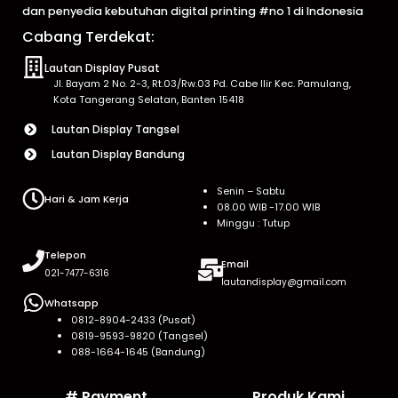
dan penyedia kebutuhan digital printing #no 1 di Indonesia
Cabang Terdekat:
Lautan Display Pusat
Jl. Bayam 2 No. 2-3, Rt.03/Rw.03 Pd. Cabe Ilir Kec. Pamulang,
Kota Tangerang Selatan, Banten 15418
Lautan Display Tangsel
Lautan Display Bandung
Senin – Sabtu
Hari & Jam Kerja
08.00 WIB -17.00 WIB
Minggu : Tutup
Telepon
Email
021-7477-6316
lautandisplay@gmail.com
Whatsapp
0812-8904-2433 (Pusat)
0819-9593-9820 (Tangsel)
088-1664-1645 (Bandung)
# Payment
Produk Kami