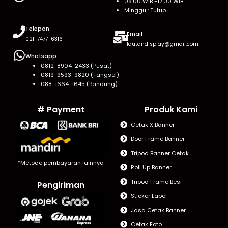
08.00 WIB -17.00 WIB
Minggu : Tutup
Telepon
Email
021-7477-6316
lautandisplay@gmail.com
Whatsapp
0812-8904-2433 (Pusat)
0819-9593-9820 (Tangsel)
088-1664-1645 (Bandung)
# Payment
Produk Kami
Cetak X Banner
Door Frame Banner
Tripod Banner Cetak
*Metode pembayaran lainnya
Roll Up Banner
Tripod Frame Besi
Pengiriman
Sticker Label
Jasa Cetak Banner
Cetak Foto