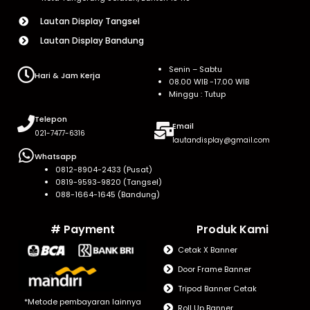
Lautan Display Tangsel
Lautan Display Bandung
Senin – Sabtu
Hari & Jam Kerja
08.00 WIB -17.00 WIB
Minggu : Tutup
Telepon
Email
021-7477-6316
lautandisplay@gmail.com
Whatsapp
0812-8904-2433 (Pusat)
0819-9593-9820 (Tangsel)
088-1664-1645 (Bandung)
# Payment
Produk Kami
Cetak X Banner
Door Frame Banner
Tripod Banner Cetak
*Metode pembayaran lainnya
Roll Up Banner