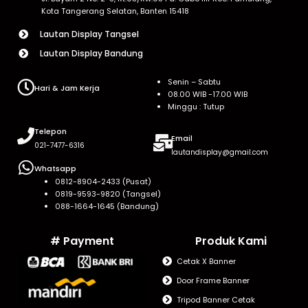
Kota Tangerang Selatan, Banten 15418
Lautan Display Tangsel
Lautan Display Bandung
Senin – Sabtu
Hari & Jam Kerja
08.00 WIB -17.00 WIB
Minggu : Tutup
Telepon
Email
021-7477-6316
lautandisplay@gmail.com
Whatsapp
0812-8904-2433 (Pusat)
0819-9593-9820 (Tangsel)
088-1664-1645 (Bandung)
# Payment
Produk Kami
Cetak X Banner
Door Frame Banner
Tripod Banner Cetak